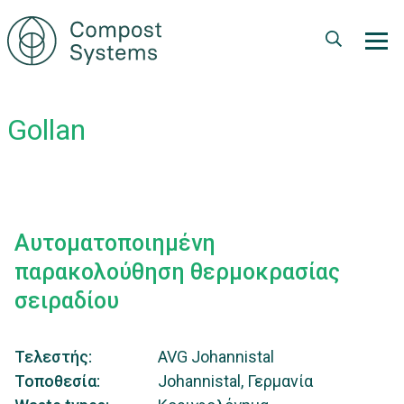
Παράκαμψη
προς
το
κυρίως
περιεχόμενο
Gollan
Αυτοματοποιημένη
παρακολούθηση θερμοκρασίας
σειραδίου
Τελεστής
AVG Johannistal
Τοποθεσία
Johannistal, Γερμανία