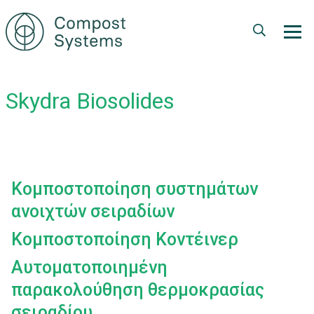
Παράκαμψη
προς
το
κυρίως
περιεχόμενο
Skydra Biosolides
Κομποστοποίηση συστημάτων
ανοιχτών σειραδίων
Κομποστοποίηση Κοντέινερ
Αυτοματοποιημένη
παρακολούθηση θερμοκρασίας
σειραδίου