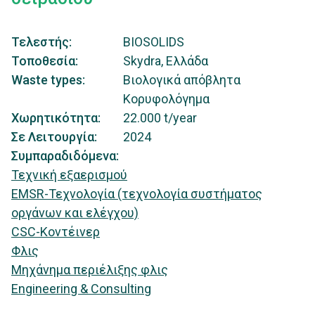
Τελεστής
BIOSOLIDS
Τοποθεσία
Skydra, Ελλάδα
Waste types
Βιολογικά απόβλητα
Κορυφολόγημα
Χωρητικότητα
22.000
t/year
Σε Λειτουργία
2024
Συμπαραδιδόμενα
Τεχνική εξαερισμού
EMSR-Τεχνολογία (τεχνολογία συστήματος
οργάνων και ελέγχου)
CSC-Κοντέινερ
Φλις
Μηχάνημα περιέλιξης φλις
Engineering & Consulting