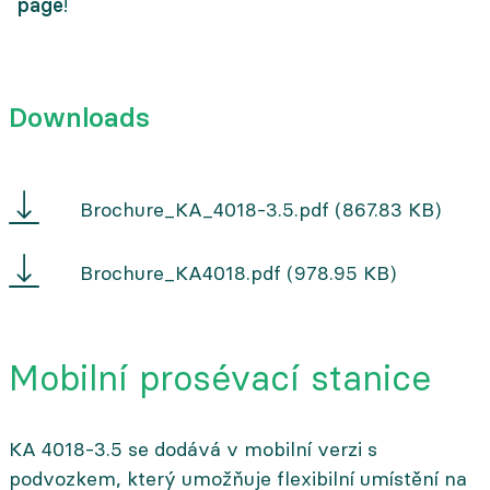
page
!
Downloads
KA
Brochure_KA_4018-3.5.pdf
(867.83 KB)
4018
3.5
KA
Brochure_KA4018.pdf
(978.95 KB)
4018
Mobilní prosévací stanice
KA 4018-3.5 se dodává v mobilní verzi s
podvozkem, který umožňuje flexibilní umístění na