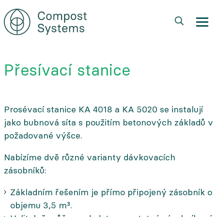
Přejít
k
hlavnímu
obsahu
Přesívací stanice
Prosévací stanice KA 4018 a KA 5020 se instalují
jako bubnová síta s použitím betonových základů v
požadované výšce.
Nabízíme dvě různé varianty dávkovacích
zásobníků:
Základním řešením je přímo připojený zásobník o
objemu 3,5 m³.