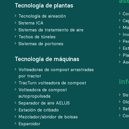
as
Tecnología de plantas
Co
Tecnología de aireación
Ca
Sistema ICA
Mo
Sistemas de tratamiento de aire
Inv
Techos de túneles
Pe
Sistemas de portones
Est
Pla
Tecnología de máquinas
As
Volteadoras de compost arrastradas
por tractor
In
TracTurn volteadora de compost
Volteadora de compost
Si
autopropulsada
Gl
Separador de aire AELUS
Re
Estación de cribado
Co
Mezclador/abridor de bolsas
Esparcidor