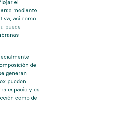
lojar el
earse mediante
tiva, así como
ida puede
embranas
pecialmente
composición del
 se generan
box pueden
rra espacio y es
rucción como de