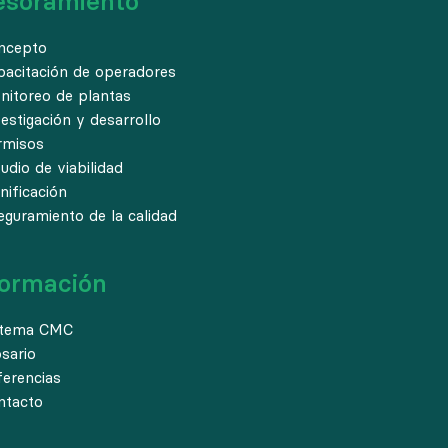
esoramiento
ncepto
pacitación de operadores
nitoreo de plantas
estigación y desarrollo
rmisos
udio de viabilidad
nificación
eguramiento de la calidad
formación
stema CMC
osario
ferencias
ntacto