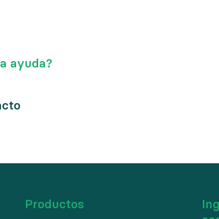
ta ayuda?
acto
Productos
Ing