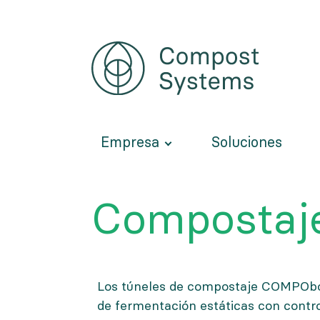
Pasar
al
contenido
principal
Empresa
Soluciones
Compostaje
Los túneles de compostaje COMPObo
de fermentación estáticas con control