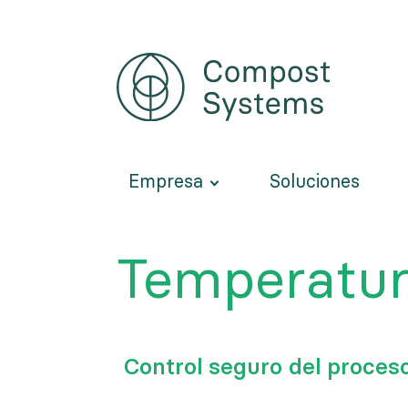
Pasar
al
contenido
principal
Empresa
Soluciones
Temperatu
Control seguro del proces