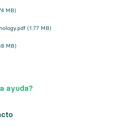
.74 MB)
ology.pdf
(1.77 MB)
38 MB)
ta ayuda?
acto