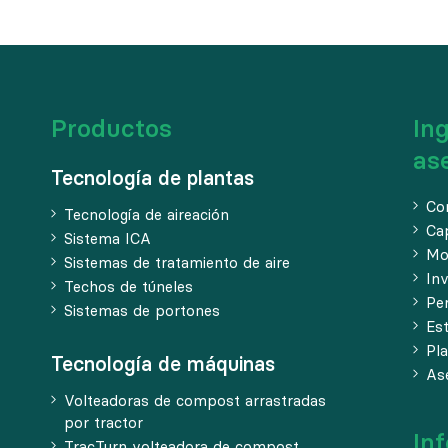
Productos
Ing
as
Tecnología de plantas
Co
Tecnología de aireación
Ca
Sistema ICA
Mo
Sistemas de tratamiento de aire
Inv
Techos de túneles
Pe
Sistemas de portones
Est
Pla
Tecnología de máquinas
As
Volteadoras de compost arrastradas
por tractor
In
TracTurn volteadora de compost