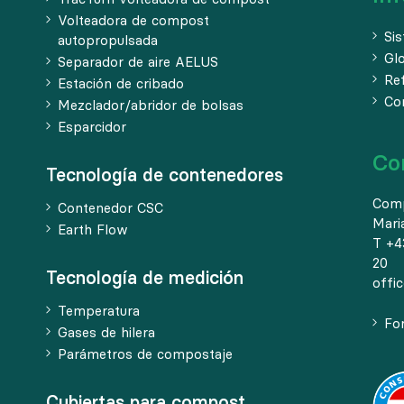
Volteadora de compost
Si
autopropulsada
Gl
Separador de aire AELUS
Re
Estación de cribado
Co
Mezclador/abridor de bolsas
Esparcidor
Co
Tecnología de contenedores
Com
Contenedor CSC
Mari
Earth Flow
T +4
20
Tecnología de medición
offi
Temperatura
Fo
Gases de hilera
Parámetros de compostaje
Cubiertas para compost