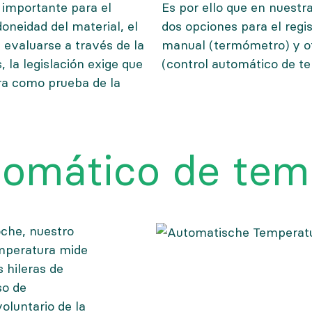
importante para el
Es por ello que en nuest
oneidad del material, el
dos opciones para el regi
 evaluarse a través de la
manual (termómetro) y o
 la legislación exige que
(control automático de t
ra como prueba de la
tomático de tem
oche, nuestro
emperatura mide
us
hileras de
so de
luntario de la