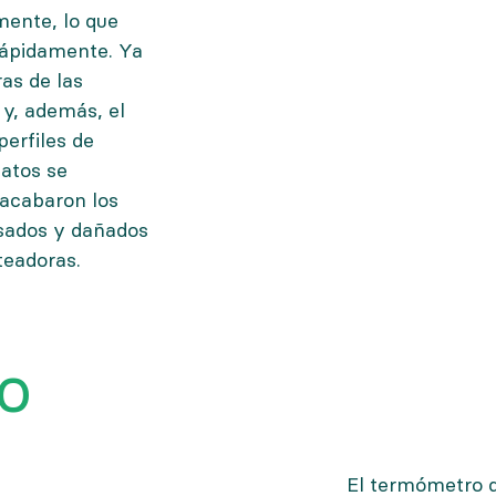
mente, lo que
rápidamente. Ya
as de las
 y, además, el
perfiles de
datos se
 acabaron los
isados y dañados
teadoras.
o
El termómetro d