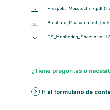
Prospekt
Prospekt_Messtechnik.pdf
(1
Messtechnik
Brochure
Brochure_Measurement_techn
Measurement
technology
CS
CS_Monitoring_Sheet.xlsx
(1.
Monitoring
Sheet
¿Tiene preguntas o necesi
Ir al formulario de cont