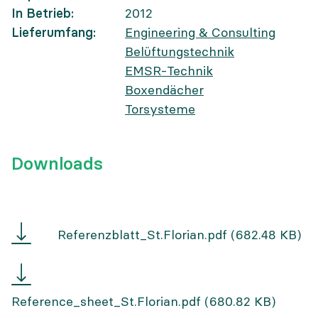
In Betrieb
2012
Lieferumfang
Engineering & Consulting
Belüftungstechnik
EMSR-Technik
Boxendächer
Torsysteme
Downloads
Referenzblatt
Referenzblatt_St.Florian.pdf
(682.48 KB)
St.
Florian
Reference
sheet
Reference_sheet_St.Florian.pdf
(680.82 KB)
St.