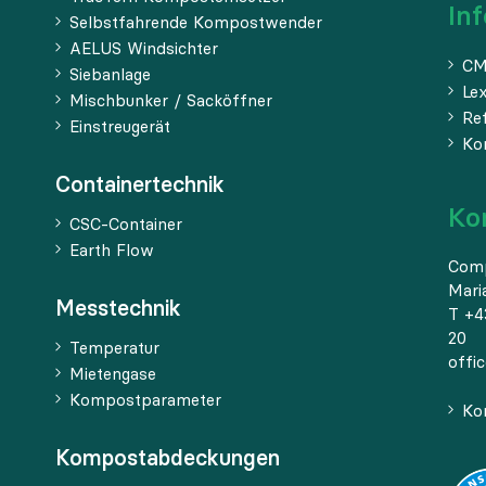
In
Selbstfahrende Kompostwender
AELUS Windsichter
CM
Siebanlage
Le
Mischbunker / Sacköffner
Re
Einstreugerät
Ko
Containertechnik
Ko
CSC-Container
Earth Flow
Com
Mari
Messtechnik
T +4
20
Temperatur
offi
Mietengase
Kompostparameter
Ko
Kompostabdeckungen