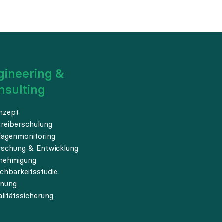
gineering &
nsulting
nzept
treiberschulung
lagenmonitoring
rschung & Entwicklung
nehmigung
chbarkeitsstudie
anung
litätssicherung