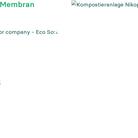
t Membran
tor company - Eco Sort
k