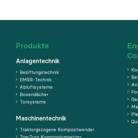
Produkte
En
Co
Anlagentechnik
Ko
Belüftungstechnik
Be
EMSR-Technik
An
Abluftsysteme
Fo
Boxendächer
Ge
Torsysteme
Ma
Pl
Maschinentechnik
Qua
Traktorgezogene Kompostwender
TracTurn Kompostumsetzer