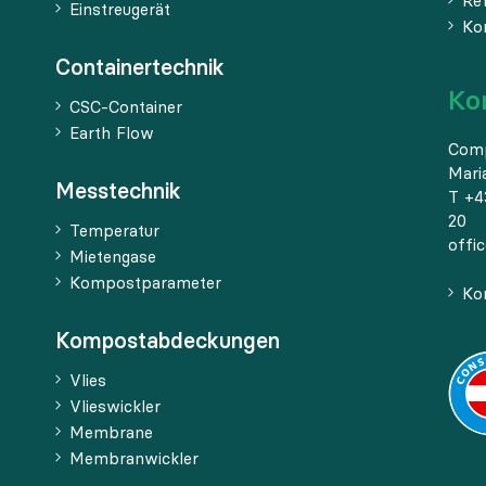
Re
Einstreugerät
Ko
Containertechnik
Ko
CSC-Container
Earth Flow
Com
Mari
Messtechnik
T +4
20
Temperatur
offi
Mietengase
Kompostparameter
Ko
Kompostabdeckungen
Vlies
Vlieswickler
Membrane
Membranwickler