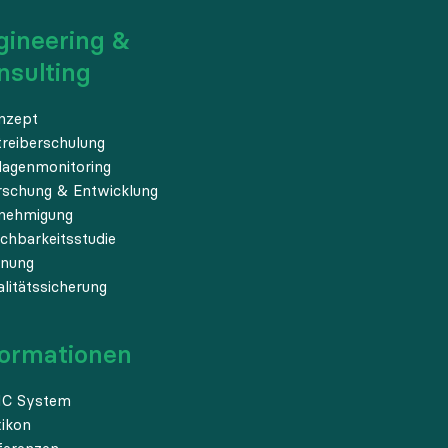
gineering &
nsulting
nzept
treiberschulung
lagenmonitoring
rschung & Entwicklung
nehmigung
chbarkeitsstudie
anung
litätssicherung
formationen
C System
xikon