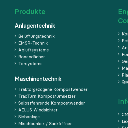
Produkte
En
Co
Anlagentechnik
Ko
Belüftungstechnik
Be
EMSR-Technik
An
Abluftsysteme
Fo
Boxendächer
Ge
Torsysteme
Ma
Pl
Maschinentechnik
Qua
Traktorgezogene Kompostwender
TracTurn Kompostumsetzer
In
Selbstfahrende Kompostwender
AELUS Windsichter
CM
Siebanlage
Le
Mischbunker / Sacköffner