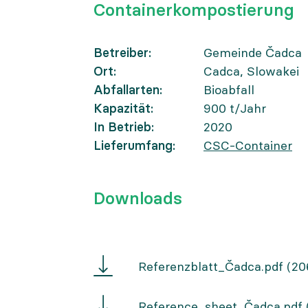
Containerkompostierung
Betreiber
Gemeinde Čadca
Ort
Cadca, Slowakei
Abfallarten
Bioabfall
Kapazität
900
t/Jahr
In Betrieb
2020
Lieferumfang
CSC-Container
Downloads
Referenzblatt
Referenzblatt_Čadca.pdf
(20
Čadca
Reference
Reference_sheet_Čadca.pdf