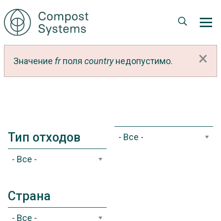
Перейти
к
основному
содержанию
Сообщение
×
Значение
fr
поля
country
недопустимо.
об
ошибке
Тип отходов
Страна